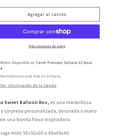
cantidad
cantidad
para
para
Sweet
Sweet
Agregar al carrito
Box
Box
&quot;Unicornio&quot;
&quot;Unicornio&quot;
Más opciones de pago
Retiro disponible en
Carrer Francesc Salvans 12 local
4
Normalmente está listo en 24 horas
Ver información de la tienda
a Sweet Balloon Box,
es una maravillosa
ja sorpresa personalizada, decorada a mano
con una bonita frase inspiradora.
 caja mide 50x50x50 o 40x40x40