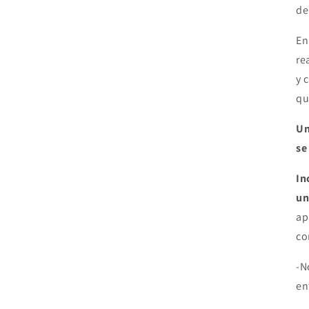
de
En
re
y 
qu
Un
se
In
un
ap
co
-N
en