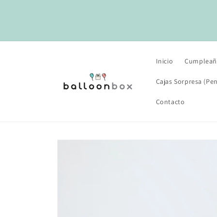
Ir
directamente
al contenido
Inicio
Cumpleañ
Cajas Sorpresa (Pen
Contacto
Ir
directamente
a la
información
del producto