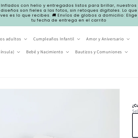
Inflados con helio y entregados listos para brillar, nuestros
diseños son fieles a las fotos, sin retoques digitales. Lo que
ves es lo que recibes. 🚚 Envíos de globos a domicilio: Elige
tu fecha de entrega en el carrito
os adultos
Cumpleaños Infantil
Amor y Aniversario
ínsula)
Bebé y Nacimiento
Bautizos y Comuniones
¿C
Se