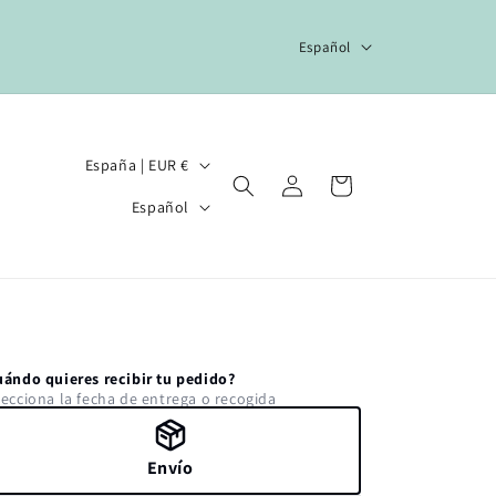
I
Español
d
i
o
P
España | EUR €
Iniciar
m
Carrito
a
I
sesión
a
Español
í
d
s
i
/
o
r
m
e
a
uándo quieres recibir tu pedido?
g
lecciona la fecha de entrega o recogida
i
ó
Envío