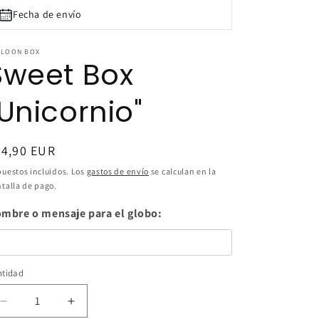
n
Fecha de envío
LLOON BOX
Sweet Box
"Unicornio"
ecio
54,90 EUR
bitual
uestos incluidos. Los
gastos de envío
se calculan en la
talla de pago.
mbre o mensaje para el globo:
ntidad
ntidad
Reducir
Aumentar