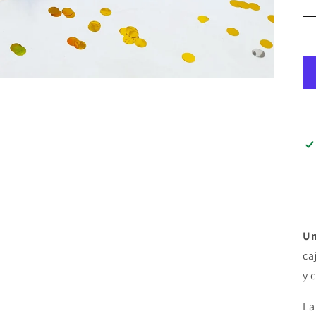
Un
ca
y 
La