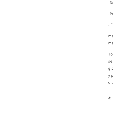
-D
-P
- 
má
ma
To
se
gl
y 
o 