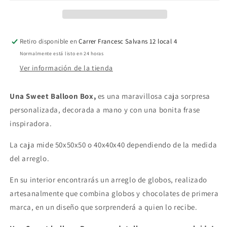
todo
todo
lo
lo
que...&quot;
que...&quot;
Retiro disponible en
Carrer Francesc Salvans 12 local 4
Normalmente está listo en 24 horas
Ver información de la tienda
Una Sweet Balloon Box,
es una maravillosa caja sorpresa
personalizada, decorada a mano y con una bonita frase
inspiradora.
La caja mide 50x50x50 o 40x40x40 dependiendo de la medida
del arreglo.
En su interior encontrarás un arreglo de globos, realizado
artesanalmente que combina globos y chocolates de primera
marca, en un diseño que sorprenderá a quien lo recibe.