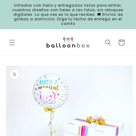
Ir
Inflados con helio y entregados listos para brillar,
directamente
nuestros diseños son fieles a las fotos, sin retoques
al contenido
digitales. Lo que ves es lo que recibes. 🚚 Envíos de
globos a domicilio: Elige tu fecha de entrega en el
carrito
Carrito
Ir
directamente
a la
información
del producto