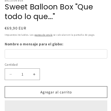
BALLOON BOX
Sweet Balloon Box "Que
todo lo que..."
Precio
€69,90 EUR
habitual
Impuestos incluidos. Los
gastos de envío
se calculan en la pantalla de pago.
Nombre o mensaje para el globo:
Cantidad
Cantidad
Reducir
Aumentar
cantidad
cantidad
para
para
Sweet
Sweet
Agregar al carrito
Balloon
Balloon
Box
Box
&quot;Que
&quot;Que