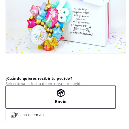
Abrir
elemento
multimedia
1
en
una
¿Cuándo quieres recibir tu pedido?
ventana
Selecciona la fecha de entrega o recogida
modal
Envío
Fecha de envío