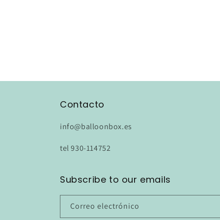
Contacto
info@balloonbox.es
tel 930-114752
Subscribe to our emails
Correo electrónico