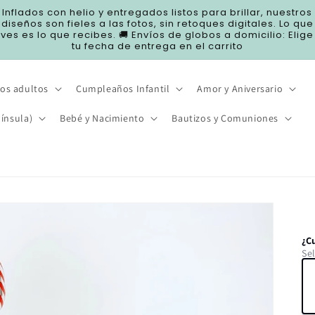
Inflados con helio y entregados listos para brillar, nuestros
diseños son fieles a las fotos, sin retoques digitales. Lo que
ves es lo que recibes. 🚚 Envíos de globos a domicilio: Elige
tu fecha de entrega en el carrito
os adultos
Cumpleaños Infantil
Amor y Aniversario
ínsula)
Bebé y Nacimiento
Bautizos y Comuniones
¿C
Se