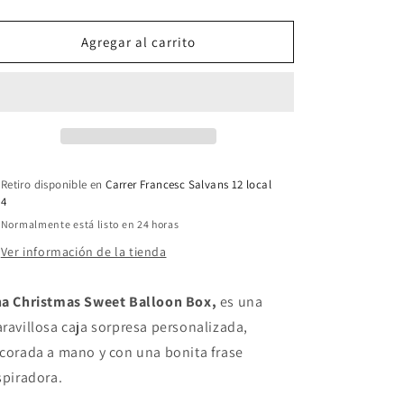
cantidad
cantidad
para
para
Sweet
Sweet
Agregar al carrito
Balloon
Balloon
Box
Box
Papá
Papá
Noel
Noel
Retiro disponible en
Carrer Francesc Salvans 12 local
4
Normalmente está listo en 24 horas
Ver información de la tienda
a Christmas Sweet Balloon Box,
es una
ravillosa caja sorpresa personalizada,
corada a mano y con una bonita frase
spiradora.