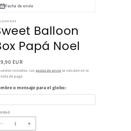
n
Fecha de envío
LLOON BOX
Sweet Balloon
Box Papá Noel
ecio
69,90 EUR
bitual
uestos incluidos. Los
gastos de envío
se calculan en la
talla de pago.
mbre o mensaje para el globo:
ntidad
ntidad
Reducir
Aumentar