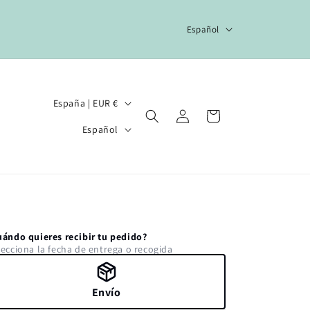
I
Español
d
i
o
P
España | EUR €
Iniciar
m
Carrito
a
I
sesión
a
Español
í
d
s
i
/
o
r
m
e
a
uándo quieres recibir tu pedido?
g
lecciona la fecha de entrega o recogida
i
ó
Envío