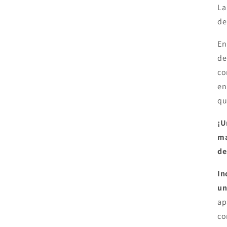
La
de
En
de
co
en
qu
¡U
ma
de
In
un
ap
co