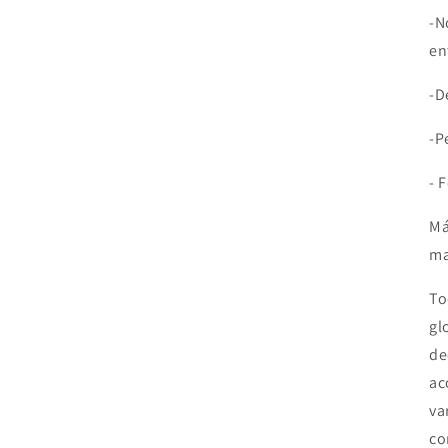
-N
en
-D
-P
- 
Má
ma
To
gl
de
ac
va
co