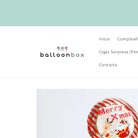
Ir
directamente
al contenido
Inicio
Cumpleañ
Cajas Sorpresa (Pen
Contacto
Ir
directamente
a la
información
del producto