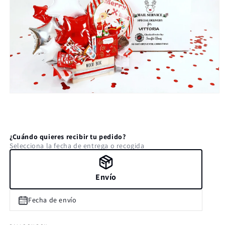
Abrir
elemento
multimedia
1
en
una
¿Cuándo quieres recibir tu pedido?
ventana
Selecciona la fecha de entrega o recogida
modal
Envío
Fecha de envío