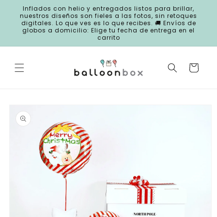
Ir
Inflados con helio y entregados listos para brillar,
directamente
nuestros diseños son fieles a las fotos, sin retoques
al contenido
digitales. Lo que ves es lo que recibes. 🚚 Envíos de
globos a domicilio: Elige tu fecha de entrega en el
carrito
Carrito
Ir
directamente
a la
información
del producto