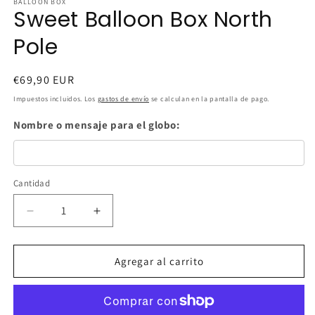
BALLOON BOX
Sweet Balloon Box North
Pole
Precio
€69,90 EUR
habitual
Impuestos incluidos. Los
gastos de envío
se calculan en la pantalla de pago.
Nombre o mensaje para el globo:
Cantidad
Cantidad
Reducir
Aumentar
cantidad
cantidad
para
para
Sweet
Sweet
Agregar al carrito
Balloon
Balloon
Box
Box
North
North