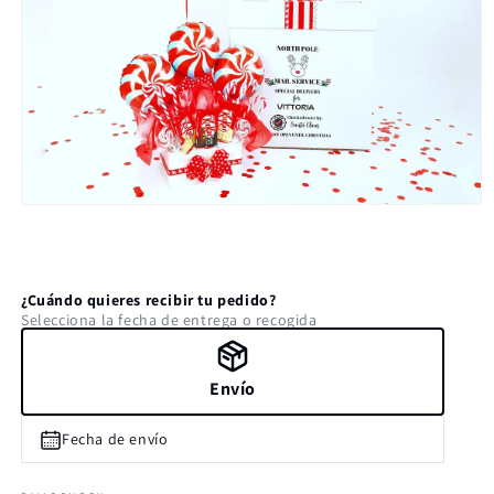
Abrir
elemento
multimedia
1
en
una
¿Cuándo quieres recibir tu pedido?
ventana
Selecciona la fecha de entrega o recogida
modal
Envío
Fecha de envío