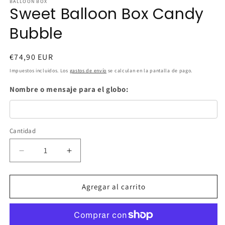
BALLOON BOX
Sweet Balloon Box Candy
Bubble
Precio
€74,90 EUR
habitual
Impuestos incluidos. Los
gastos de envío
se calculan en la pantalla de pago.
Nombre o mensaje para el globo:
Cantidad
Cantidad
Reducir
Aumentar
cantidad
cantidad
para
para
Sweet
Sweet
Agregar al carrito
Balloon
Balloon
Box
Box
Candy
Candy