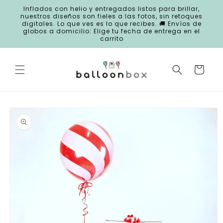
Ir
Inflados con helio y entregados listos para brillar,
directamente
nuestros diseños son fieles a las fotos, sin retoques
al contenido
digitales. Lo que ves es lo que recibes. 🚚 Envíos de
globos a domicilio: Elige tu fecha de entrega en el
carrito
Carrito
Ir
directamente
a la
información
del producto