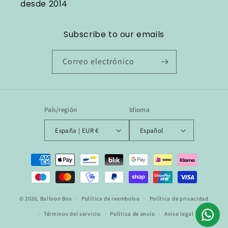
desde 2014
Subscribe to our emails
Correo electrónico
País/región
Idioma
España | EUR €
Español
Formas
de
pago
© 2026,
Balloon Box
Política de reembolso
Política de privacidad
¡Hola! ¿En qué podemos ayudarte?
Términos del servicio
Política de envío
Aviso legal