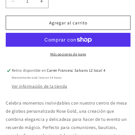
Reducir
Aumentar
cantidad
cantidad
para
para
Centros
Centros
Agregar al carrito
de
de
mesa
mesa
de
de
globos
globos
Rose
Rose
Más opciones de pago
Gold
Gold
(3
(3
Retiro disponible en
Carrer Francesc Salvans 12 local 4
unidades)
unidades)
Normalmente está listo en 24 horas
Ver información de la tienda
Celebra momentos inolvidables con nuestro centro de mesa
de globos personalizado Rose Gold, una creación que
combina elegancia y delicadeza para hacer de tu evento un
recuerdo mágico. Perfecto para comuniones, bautizos,