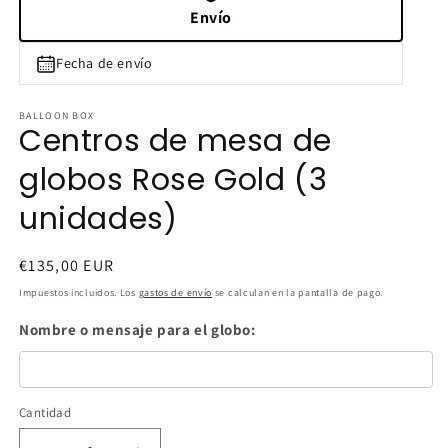
Envío
Fecha de envío
BALLOON BOX
Centros de mesa de
globos Rose Gold (3
unidades)
Precio
€135,00 EUR
habitual
Impuestos incluidos. Los
gastos de envío
se calculan en la pantalla de pago.
Nombre o mensaje para el globo:
Cantidad
Cantidad