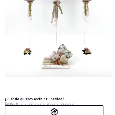
Abrir
elemento
multimedia
1
en
una
¿Cuándo quieres recibir tu pedido?
ventana
Selecciona la fecha de entrega o recogida
modal