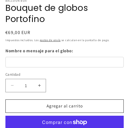
BALLOON BOX
Bouquet de globos
Portofino
Precio
€69,00 EUR
habitual
Impuestos incluidos. Los
gastos de envío
se calculan en la pantalla de pago.
Nombre o mensaje para el globo:
Cantidad
Cantidad
Reducir
Aumentar
cantidad
cantidad
para
para
Bouquet
Bouquet
Agregar al carrito
de
de
globos
globos
Portofino
Portofino