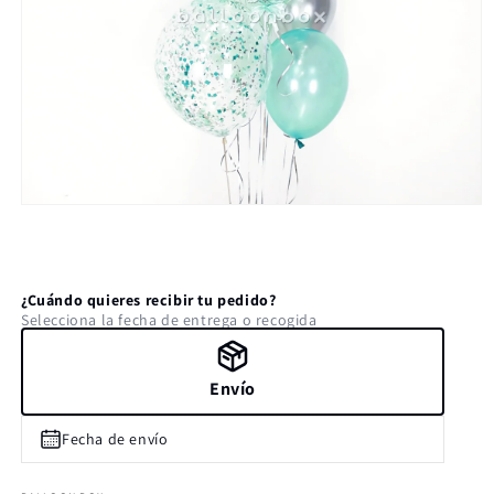
Abrir
elemento
multimedia
1
en
una
¿Cuándo quieres recibir tu pedido?
ventana
Selecciona la fecha de entrega o recogida
modal
Envío
Fecha de envío