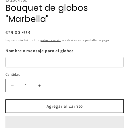
BALLOON BOX
Bouquet de globos
"Marbella"
Precio
€79,00 EUR
habitual
Impuestos incluidos. Los
gastos de envío
se calculan en la pantalla de pago.
Nombre o mensaje para el globo:
Cantidad
Cantidad
Reducir
Aumentar
cantidad
cantidad
para
para
Bouquet
Bouquet
Agregar al carrito
de
de
globos
globos
&quot;Marbella&quot;
&quot;Marbella&quot;