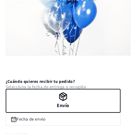
Abrir
elemento
multimedia
1
en
una
¿Cuándo quieres recibir tu pedido?
ventana
Selecciona la fecha de entrega o recogida
modal
Envío
Fecha de envío