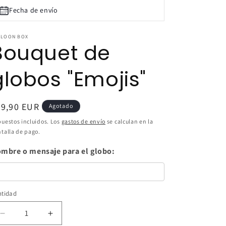
n
Fecha de envío
LLOON BOX
Bouquet de
globos "Emojis"
ecio
39,90 EUR
Agotado
bitual
uestos incluidos. Los
gastos de envío
se calculan en la
talla de pago.
mbre o mensaje para el globo:
ntidad
ntidad
Reducir
Aumentar