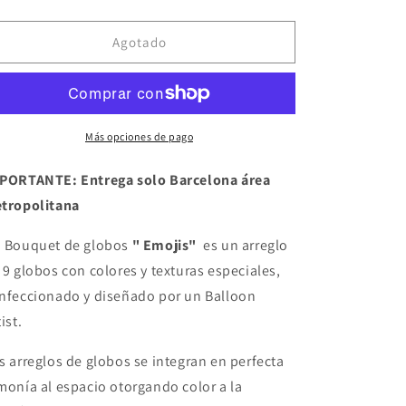
cantidad
cantidad
para
para
Bouquet
Bouquet
Agotado
de
de
globos
globos
&quot;Emojis&quot;
&quot;Emojis&quot;
Más opciones de pago
PORTANTE: Entrega solo Barcelona área
tropolitana
n
Bouquet de globos
" Emojis"
es un arreglo
 9 globos con colores y texturas especiales,
nfeccionado y diseñado por un Balloon
ist.
s arreglos de globos se integran en perfecta
monía al espacio otorgando color a la