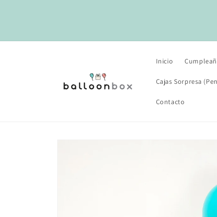
Ir
directamente
al contenido
Inicio
Cumpleañ
Cajas Sorpresa (Pen
Contacto
Ir
directamente
a la
información
del producto