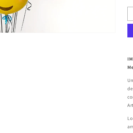
IM
Me
U
de
co
Art
Lo
ar