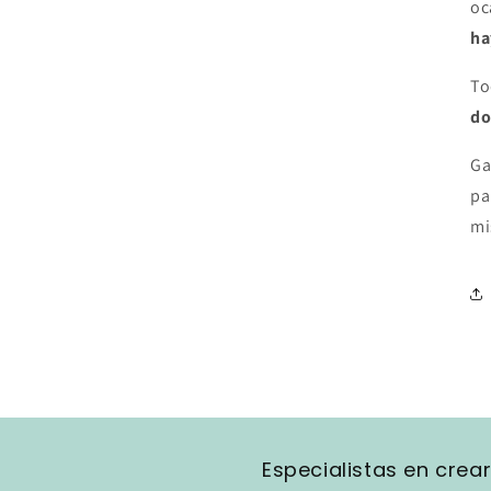
oc
ha
To
do
Ga
pa
mi
Especialistas en crea