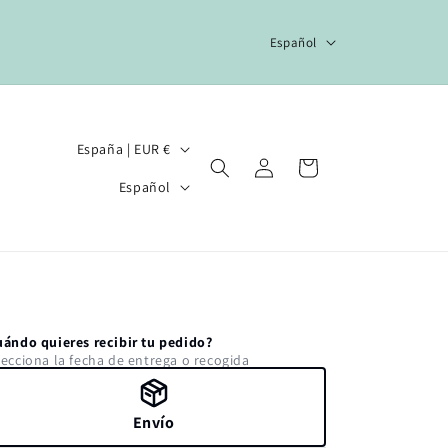
I
Español
d
i
o
P
España | EUR €
Iniciar
m
Carrito
a
I
sesión
a
Español
í
d
s
i
/
o
r
m
e
a
uándo quieres recibir tu pedido?
g
lecciona la fecha de entrega o recogida
i
ó
Envío