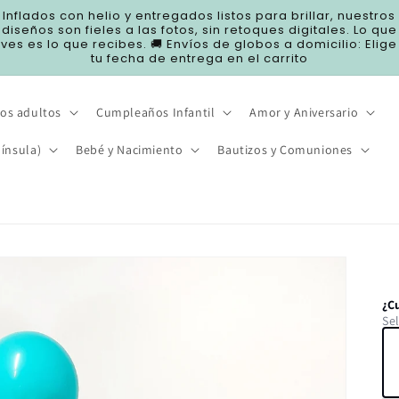
Inflados con helio y entregados listos para brillar, nuestros
diseños son fieles a las fotos, sin retoques digitales. Lo que
ves es lo que recibes. 🚚 Envíos de globos a domicilio: Elige
tu fecha de entrega en el carrito
os adultos
Cumpleaños Infantil
Amor y Aniversario
ínsula)
Bebé y Nacimiento
Bautizos y Comuniones
¿C
Se