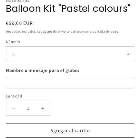
BALLOON BOX
Balloon Kit "Pastel colours"
Precio
€59,00 EUR
habitual
Impuestos incluidos. Los
gastos de envío
se calculan en la pantalla de pago.
Número
Nombre o mensaje para el globo:
Cantidad
Cantidad
Reducir
Aumentar
cantidad
cantidad
para
para
Balloon
Balloon
Agregar al carrito
Kit
Kit