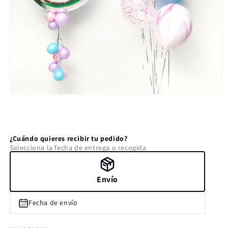
Abrir
elemento
multimedia
1
en
una
¿Cuándo quieres recibir tu pedido?
ventana
Selecciona la fecha de entrega o recogida
modal
Envío
Fecha de envío