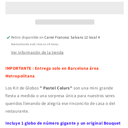
&quot;Pastel
&quot;Pastel
colours&quot;
colours&quot;
Retiro disponible en
Carrer Francesc Salvans 12 local 4
Normalmente está listo en 24 horas
Ver información de la tienda
IMPORTANTE : Entrega solo en Barcelona área
Metropolitana
Los Kit de Globos
" Pastel Colurs"
son una mini grande
fiesta a medida o una sorpresa única para nuestros seres
queridos
llenando de alegría ese rinconcito de casa o del
restaurante.
Incluye 1 globo de número gigante y un original Bouquet