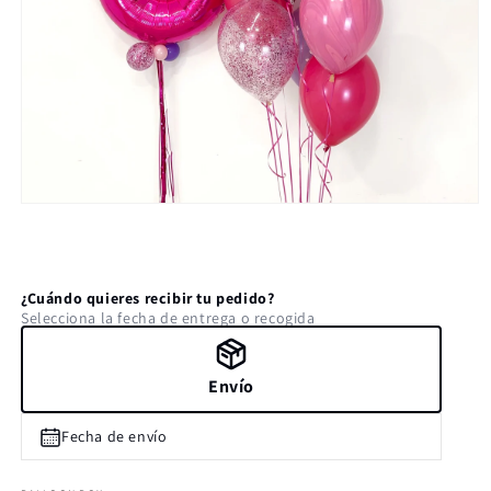
Abrir
elemento
multimedia
1
en
una
¿Cuándo quieres recibir tu pedido?
ventana
Selecciona la fecha de entrega o recogida
modal
Envío
Fecha de envío