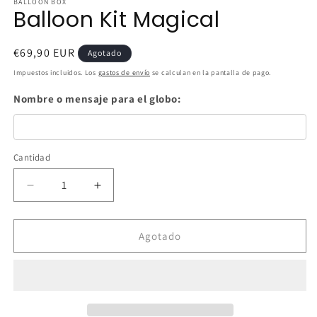
BALLOON BOX
Balloon Kit Magical
Precio
€69,90 EUR
Agotado
habitual
Impuestos incluidos. Los
gastos de envío
se calculan en la pantalla de pago.
Nombre o mensaje para el globo:
Cantidad
Cantidad
Reducir
Aumentar
cantidad
cantidad
para
para
Balloon
Balloon
Agotado
Kit
Kit
Magical
Magical