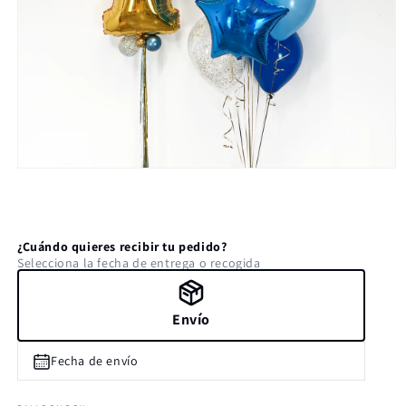
Abrir
elemento
multimedia
1
en
una
¿Cuándo quieres recibir tu pedido?
ventana
Selecciona la fecha de entrega o recogida
modal
Envío
Fecha de envío