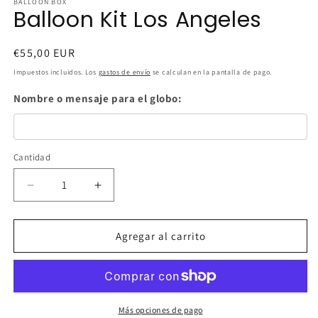
BALLOON BOX
Balloon Kit Los Angeles
Precio
€55,00 EUR
habitual
Impuestos incluidos. Los
gastos de envío
se calculan en la pantalla de pago.
Nombre o mensaje para el globo:
Cantidad
Cantidad
Reducir
Aumentar
cantidad
cantidad
para
para
Balloon
Balloon
Agregar al carrito
Kit
Kit
Los
Los
Angeles
Angeles
Más opciones de pago