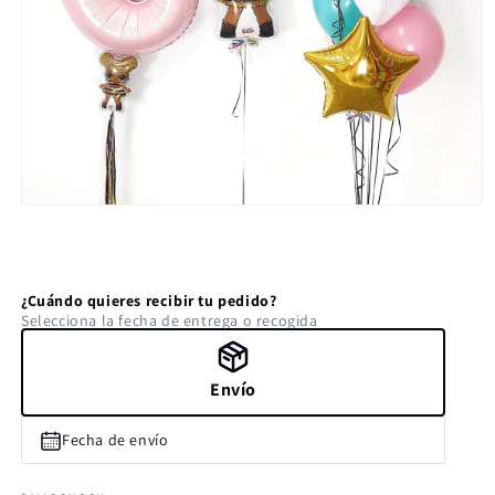
Abrir
elemento
multimedia
1
en
una
¿Cuándo quieres recibir tu pedido?
ventana
Selecciona la fecha de entrega o recogida
modal
Envío
Fecha de envío