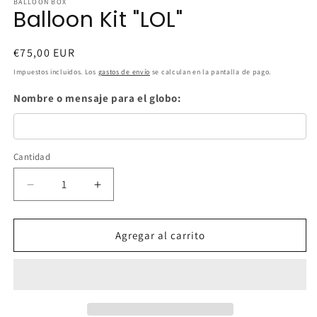
BALLOON BOX
Balloon Kit "LOL"
Precio
€75,00 EUR
habitual
Impuestos incluidos. Los
gastos de envío
se calculan en la pantalla de pago.
Nombre o mensaje para el globo:
Cantidad
Cantidad
Reducir
Aumentar
cantidad
cantidad
para
para
Balloon
Balloon
Agregar al carrito
Kit
Kit
&quot;LOL&quot;
&quot;LOL&quot;