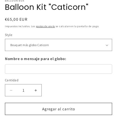
BALLOON BOX
Balloon Kit "Caticorn"
Precio
€65,00 EUR
habitual
Impuestos incluidos. Los
gastos de envío
se calculan en la pantalla de pago.
Style
Nombre o mensaje para el globo:
Cantidad
Cantidad
Reducir
Aumentar
cantidad
cantidad
para
para
Balloon
Balloon
Agregar al carrito
Kit
Kit