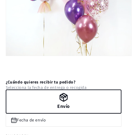
Abrir
elemento
multimedia
1
en
una
¿Cuándo quieres recibir tu pedido?
ventana
Selecciona la fecha de entrega o recogida
modal
Envío
Fecha de envío