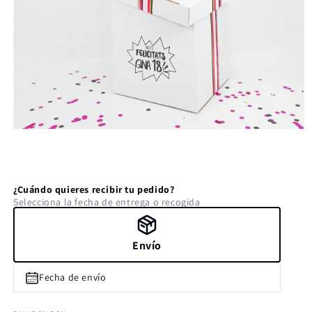
Abrir
elemento
multimedia
1
en
una
¿Cuándo quieres recibir tu pedido?
ventana
Selecciona la fecha de entrega o recogida
modal
Envío
Fecha de envío