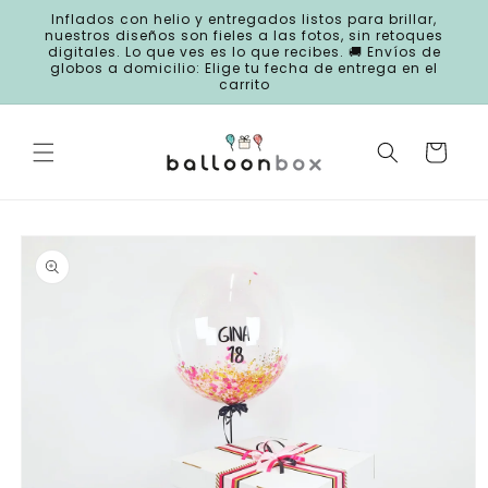
Ir
Inflados con helio y entregados listos para brillar,
directamente
nuestros diseños son fieles a las fotos, sin retoques
al contenido
digitales. Lo que ves es lo que recibes. 🚚 Envíos de
globos a domicilio: Elige tu fecha de entrega en el
carrito
Carrito
Ir
directamente
a la
información
del producto