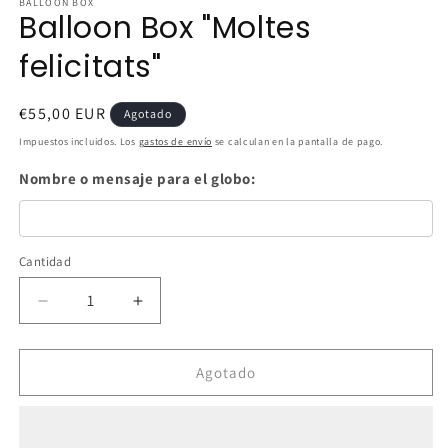
BALLOON BOX
Balloon Box "Moltes
felicitats"
Precio
€55,00 EUR
Agotado
habitual
Impuestos incluidos. Los
gastos de envío
se calculan en la pantalla de pago.
Nombre o mensaje para el globo:
Cantidad
Cantidad
Reducir
Aumentar
cantidad
cantidad
para
para
Balloon
Balloon
Agotado
Box
Box
&quot;Moltes
&quot;Moltes
felicitats&quot;
felicitats&quot;