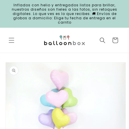
Ir
Inflados con helio y entregados listos para brillar,
directamente
nuestros diseños son fieles a las fotos, sin retoques
al contenido
digitales. Lo que ves es lo que recibes. 🚚 Envíos de
globos a domicilio: Elige tu fecha de entrega en el
carrito
Carrito
Ir
directamente
a la
información
del producto