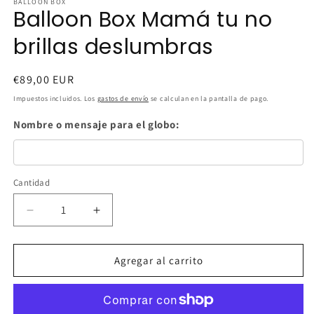
BALLOON BOX
Balloon Box Mamá tu no
brillas deslumbras
Precio
€89,00 EUR
habitual
Impuestos incluidos. Los
gastos de envío
se calculan en la pantalla de pago.
Nombre o mensaje para el globo:
Cantidad
Cantidad
Reducir
Aumentar
cantidad
cantidad
para
para
Balloon
Balloon
Agregar al carrito
Box
Box
Mamá
Mamá
tu
tu