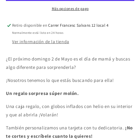
no
no
brillas
brillas
Más opciones de pago
deslumbras
deslumbras
Retiro disponible en
Carrer Francesc Salvans 12 local 4
Normalmente está listo en 24 horas
Ver información de la tienda
¿El próximo domingo 2 de Mayo es el día de mamá y buscas
algo diferente para sorprenderla?
¡Nosotros tenemos lo que estás buscando para ella!
Un regalo sorpresa súper molón.
Una caja regalo, con globos inflados con helio en su interior
y que al abrirla ¡Volarán!
También personalizamos una tarjeta con tu dedicatoria.
¡No
te cortes y escríbele cuanto la quieres!