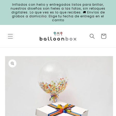
Ir
Inflados con helio y entregados listos para brillar,
directamente
nuestros diseños son fieles a las fotos, sin retoques
al contenido
digitales. Lo que ves es lo que recibes. 🚚 Envíos de
globos a domicilio: Elige tu fecha de entrega en el
carrito
Carrito
Ir
directamente
a la
información
del producto