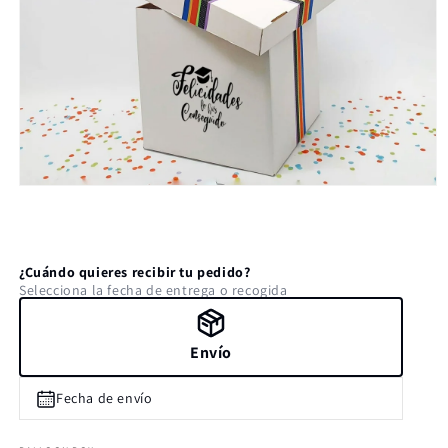
Abrir
elemento
multimedia
1
en
una
¿Cuándo quieres recibir tu pedido?
ventana
Selecciona la fecha de entrega o recogida
modal
Envío
Fecha de envío