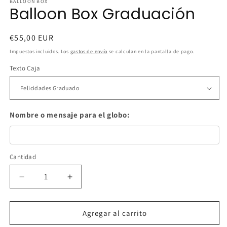
BALLOON BOX
Balloon Box Graduación
Precio
€55,00 EUR
habitual
Impuestos incluidos. Los
gastos de envío
se calculan en la pantalla de pago.
Texto Caja
Nombre o mensaje para el globo:
Cantidad
Cantidad
Reducir
Aumentar
cantidad
cantidad
para
para
Balloon
Balloon
Agregar al carrito
Box
Box