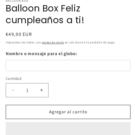
BALLOON BOX
Balloon Box Feliz
cumpleaños a ti!
Precio
€49,90 EUR
habitual
Impuestos incluidos. Los
gastos de envío
se calculan en la pantalla de pago.
Nombre o mensaje para el globo:
Cantidad
Cantidad
Reducir
Aumentar
cantidad
cantidad
para
para
Balloon
Balloon
Agregar al carrito
Box
Box
Feliz
Feliz
cumpleaños
cumpleaños