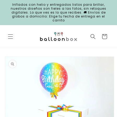
Ir
Inflados con helio y entregados listos para brillar,
directamente
nuestros diseños son fieles a las fotos, sin retoques
al contenido
digitales. Lo que ves es lo que recibes. 🚚 Envíos de
globos a domicilio: Elige tu fecha de entrega en el
carrito
Carrito
Ir
directamente
a la
información
del producto