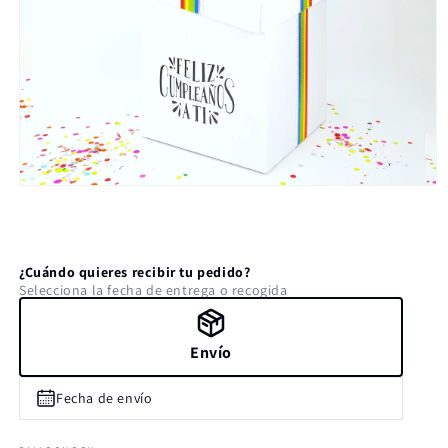
Abrir
elemento
multimedia
1
en
una
¿Cuándo quieres recibir tu pedido?
ventana
Selecciona la fecha de entrega o recogida
modal
Envío
Fecha de envío