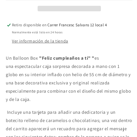
a
a
ti!
ti!
Retiro disponible en
Carrer Francesc Salvans 12 local 4
Normalmente está listo en 24 horas
Ver información de la tienda
Un Balloon Box
"Feliz cumpleaños a ti" "
es
una
espectacular caja sorpresa
decorada a mano
con 1
globo en su interior inflado con helio de 55 cm de diámetro y
una base decorativa exclusiva y original realizada
especialmente para combinar con el diseño del mismo globo
y de la caja.
Incluye una tarjeta para añadir una dedicatoria y un
botecito relleno de caramelos o chocolatinas; una vez dentro
del carrito aparecerá un recuadro para agregar el mensaje
con los siguientes datos: nombre de la persona a quien se le