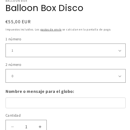
BALLOON BOX
Balloon Box Disco
Precio
€55,00 EUR
habitual
Impuestos incluidos. Los
gastos de envío
se calculan en la pantalla de pago.
1 número
2 número
Nombre o mensaje para el globo:
Cantidad
Cantidad
Reducir
Aumentar