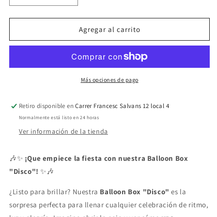
cantidad
cantidad
para
para
Balloon
Balloon
Agregar al carrito
Box
Box
Disco
Disco
Más opciones de pago
Retiro disponible en
Carrer Francesc Salvans 12 local 4
Normalmente está listo en 24 horas
Ver información de la tienda
🎶✨
¡Que empiece la fiesta con nuestra Balloon Box
"Disco"!
✨🎶
¿Listo para brillar? Nuestra
Balloon Box "Disco"
es la
sorpresa perfecta para llenar cualquier celebración de ritmo,