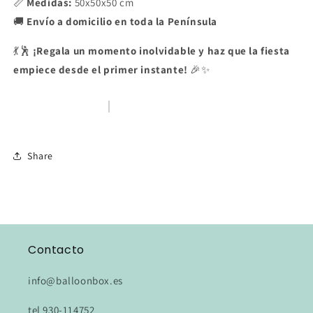
📏
Medidas:
50x50x50 cm
🚚
Envío a domicilio en toda la Península
💃🕺
¡Regala un momento inolvidable y haz que la fiesta
empiece desde el primer instante!
🎉✨
Share
Contacto
info@balloonbox.es
tel 930-114752