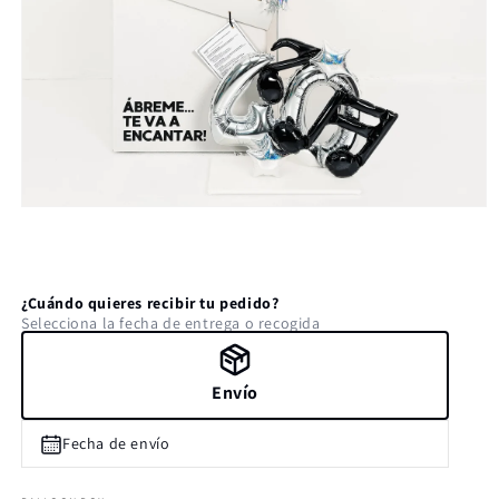
Abrir
elemento
multimedia
1
en
una
¿Cuándo quieres recibir tu pedido?
ventana
Selecciona la fecha de entrega o recogida
modal
Envío
Fecha de envío