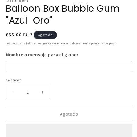
BALLOON BOX
Balloon Box Bubble Gum
"Azul-Oro"
Precio
€55,00 EUR
Agotado
habitual
Impuestos incluidos. Los
gastos de envío
se calculan en la pantalla de pago.
Nombre o mensaje para el globo:
Cantidad
Cantidad
Reducir
Aumentar
cantidad
cantidad
para
para
Balloon
Balloon
Agotado
Box
Box
Bubble
Bubble
Gum
Gum