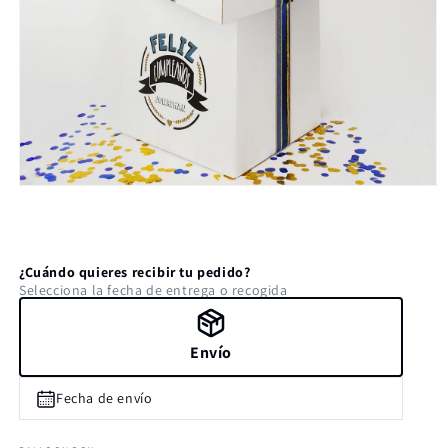
Abrir
elemento
multimedia
1
en
una
¿Cuándo quieres recibir tu pedido?
ventana
Selecciona la fecha de entrega o recogida
modal
Envío
Fecha de envío