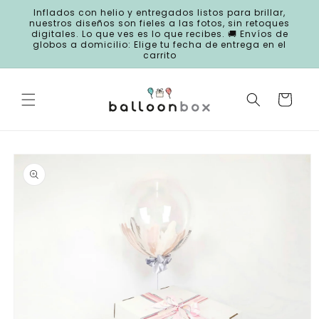
Ir
Inflados con helio y entregados listos para brillar,
directamente
nuestros diseños son fieles a las fotos, sin retoques
al contenido
digitales. Lo que ves es lo que recibes. 🚚 Envíos de
globos a domicilio: Elige tu fecha de entrega en el
carrito
Carrito
Ir
directamente
a la
información
del producto