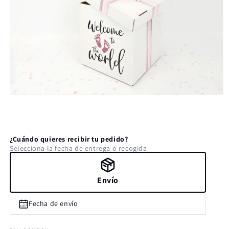
Abrir
elemento
multimedia
1
en
una
¿Cuándo quieres recibir tu pedido?
ventana
Selecciona la fecha de entrega o recogida
modal
Envío
Fecha de envío