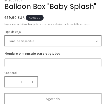
BALLOON BOX
Balloon Box "Baby Splash"
Precio
€59,90 EUR
Agotado
habitual
Impuestos incluidos. Los
gastos de envío
se calculan en la pantalla de pago.
Tipo de caja
Nombre o mensaje para el globo:
Cantidad
Cantidad
Reducir
Aumentar
cantidad
cantidad
para
para
Balloon
Balloon
Agotado
Box
Box