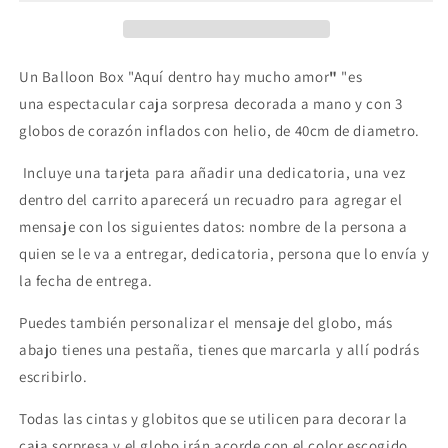
dentro
dentro
hay
hay
mucho
mucho
amor&quot;
amor&quot;
Un Balloon Box
"Aquí dentro hay mucho amor
"
"
es
una
espectacular caja sorpresa
decorada a mano
y con 3
globos de corazón inflados con helio, de 40cm de diametro.
Incluye una tarjeta para añadir una dedicatoria, una vez
dentro del carrito aparecerá un recuadro para agregar el
mensaje con los siguientes datos: nombre de la persona a
quien se le va a entregar, dedicatoria, persona que lo envía y
la fecha de entrega.
Puedes también personalizar el mensaje del globo, más
abajo tienes una pestaña, tienes que marcarla y allí podrás
escribirlo.
Todas las cintas y globitos que se utilicen para decorar la
caja sorpresa y el globo irán acorde con el color escogido