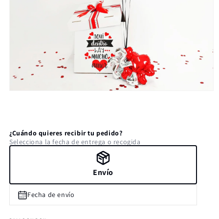
Abrir
elemento
multimedia
1
en
una
¿Cuándo quieres recibir tu pedido?
ventana
Selecciona la fecha de entrega o recogida
modal
Envío
Fecha de envío