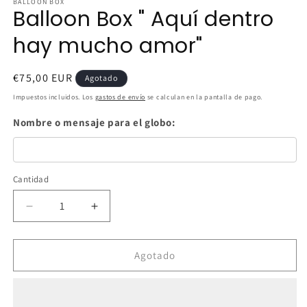
BALLOON BOX
Balloon Box " Aquí dentro
hay mucho amor"
Precio
€75,00 EUR
Agotado
habitual
Impuestos incluidos. Los
gastos de envío
se calculan en la pantalla de pago.
Nombre o mensaje para el globo:
Cantidad
Cantidad
Reducir
Aumentar
cantidad
cantidad
para
para
Balloon
Balloon
Agotado
Box
Box
&quot;
&quot;
Aquí
Aquí