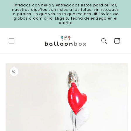
Ir
Inflados con helio y entregados listos para brillar,
directamente
nuestros diseños son fieles a las fotos, sin retoques
al contenido
digitales. Lo que ves es lo que recibes. 🚚 Envíos de
globos a domicilio: Elige tu fecha de entrega en el
carrito
Carrito
Ir
directamente
a la
información
del producto